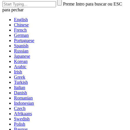
Preme Intro para buscar ou ESC
para pechar
English
Chinese
French
German
Portuguese
Spanish
Russian
Japanese
Korean
Arabic
Irish
Greek
Turkish
Italian
Danish
Romanian
Indonesian
Czech
Afrikaans
Swedish
Polish
Basque