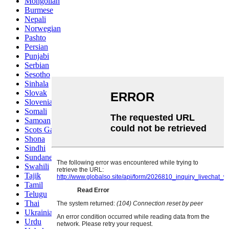
Mongolian
Burmese
Nepali
Norwegian
Pashto
Persian
Punjabi
Serbian
Sesotho
Sinhala
Slovak
Slovenian
Somali
Samoan
Scots Gaelic
Shona
Sindhi
Sundanese
Swahili
Tajik
Tamil
Telugu
Thai
Ukrainian
Urdu