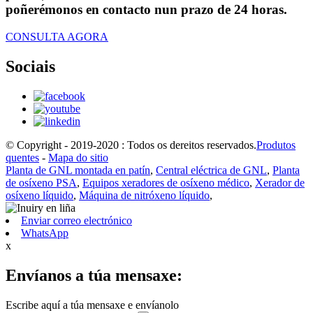
poñerémonos en contacto nun prazo de 24 horas.
CONSULTA AGORA
Sociais
© Copyright - 2019-2020 : Todos os dereitos reservados.
Produtos
quentes
-
Mapa do sitio
Planta de GNL montada en patín
,
Central eléctrica de GNL
,
Planta
de osíxeno PSA
,
Equipos xeradores de osíxeno médico
,
Xerador de
osíxeno líquido
,
Máquina de nitróxeno líquido
,
Enviar correo electrónico
WhatsApp
x
Envíanos a túa mensaxe:
Escribe aquí a túa mensaxe e envíanolo