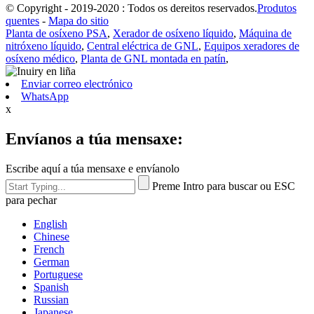
© Copyright - 2019-2020 : Todos os dereitos reservados.
Produtos
quentes
-
Mapa do sitio
Planta de osíxeno PSA
,
Xerador de osíxeno líquido
,
Máquina de
nitróxeno líquido
,
Central eléctrica de GNL
,
Equipos xeradores de
osíxeno médico
,
Planta de GNL montada en patín
,
Enviar correo electrónico
WhatsApp
x
Envíanos a túa mensaxe:
Escribe aquí a túa mensaxe e envíanolo
Preme Intro para buscar ou ESC
para pechar
English
Chinese
French
German
Portuguese
Spanish
Russian
Japanese