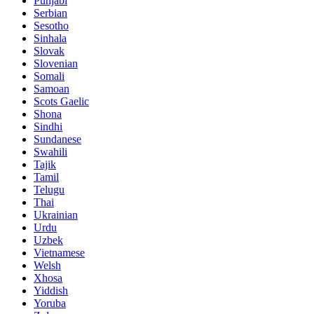
Punjabi
Serbian
Sesotho
Sinhala
Slovak
Slovenian
Somali
Samoan
Scots Gaelic
Shona
Sindhi
Sundanese
Swahili
Tajik
Tamil
Telugu
Thai
Ukrainian
Urdu
Uzbek
Vietnamese
Welsh
Xhosa
Yiddish
Yoruba