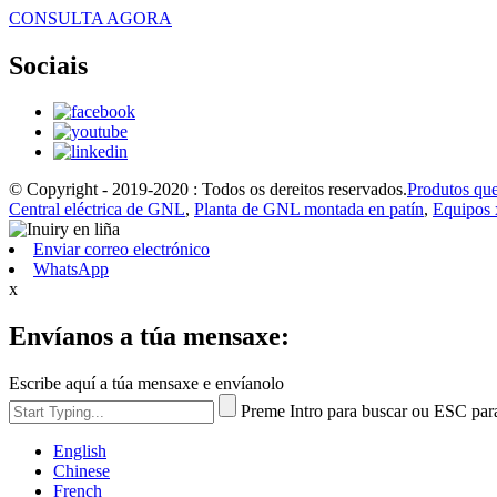
CONSULTA AGORA
Sociais
© Copyright - 2019-2020 : Todos os dereitos reservados.
Produtos que
Central eléctrica de GNL
,
Planta de GNL montada en patín
,
Equipos 
Enviar correo electrónico
WhatsApp
x
Envíanos a túa mensaxe:
Escribe aquí a túa mensaxe e envíanolo
Preme Intro para buscar ou ESC par
English
Chinese
French