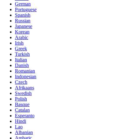
German
Portuguese
Spanish
Russian
Japanese
Korean
Arabic
Irish
Greek
Turkish
Italian
Danish
Romanian
Indonesian
Czech
Afrikaans
Swedish
Polish
Basque
Catalan
Esperanto
Hindi
Lao
Albanian
Amharic