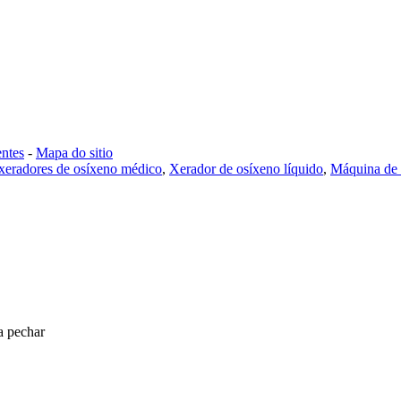
ntes
-
Mapa do sitio
xeradores de osíxeno médico
,
Xerador de osíxeno líquido
,
Máquina de 
a pechar