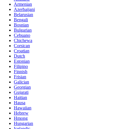
Armenian
Azerbaijani
Belarusian
Bengali
Bosnian
Bulgarian
Cebuano
Chichewa
Corsican
Croatian
Dutch
Estonian
Filipino
Finnish
Frisian
Galician
Georgian
Gujarati
Haitian
Hausa
Hawaiian
Hebrew
Hmong
Hungarian
Icelandic