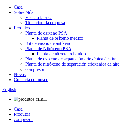
Casa
Sobre Nós
Visita á fábrica
Titulación da empresa
Produtos
Planta de osíxeno PSA
Planta de osíxeno médico
Kit de ensaio de antíxeno
Planta de Nitróxeno PSA
Planta de nitróxeno líquido
Planta de osíxeno de separación crioxénica de aire
Planta de nitróxeno de separación crioxénica de aire
compresor
Novas
Contacta connosco
English
Casa
Produtos
compresor