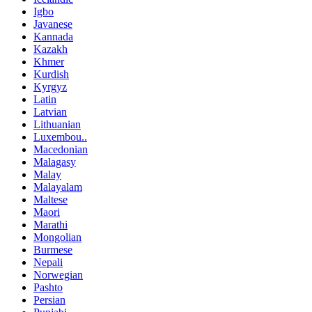
Igbo
Javanese
Kannada
Kazakh
Khmer
Kurdish
Kyrgyz
Latin
Latvian
Lithuanian
Luxembou..
Macedonian
Malagasy
Malay
Malayalam
Maltese
Maori
Marathi
Mongolian
Burmese
Nepali
Norwegian
Pashto
Persian