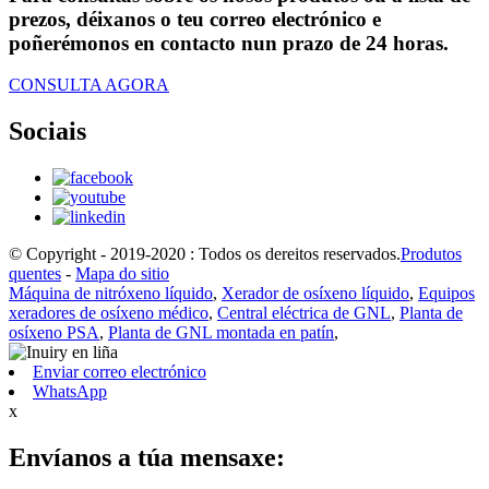
prezos, déixanos o teu correo electrónico e
poñerémonos en contacto nun prazo de 24 horas.
CONSULTA AGORA
Sociais
© Copyright - 2019-2020 : Todos os dereitos reservados.
Produtos
quentes
-
Mapa do sitio
Máquina de nitróxeno líquido
,
Xerador de osíxeno líquido
,
Equipos
xeradores de osíxeno médico
,
Central eléctrica de GNL
,
Planta de
osíxeno PSA
,
Planta de GNL montada en patín
,
Enviar correo electrónico
WhatsApp
x
Envíanos a túa mensaxe: