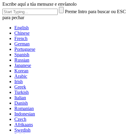
Escribe aquí a túa mensaxe e envíanolo
Preme Intro para buscar ou ESC
para pechar
English
Chinese
French
German
Portuguese
Spanish
Russian
Japanese
Korean
Arabic
Irish
Greek
Turkish
Italian
Danish
Romanian
Indonesian
Czech
Afrikaans
Swedish