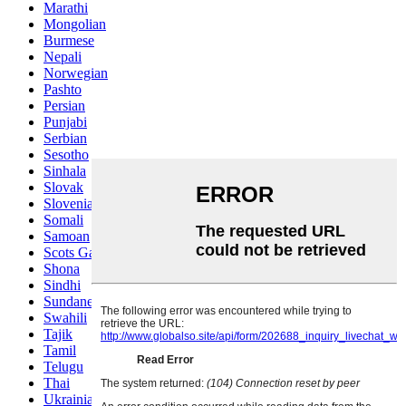
Marathi
Mongolian
Burmese
Nepali
Norwegian
Pashto
Persian
Punjabi
Serbian
Sesotho
Sinhala
Slovak
Slovenian
Somali
Samoan
Scots Gaelic
Shona
Sindhi
Sundanese
Swahili
Tajik
Tamil
Telugu
Thai
Ukrainian