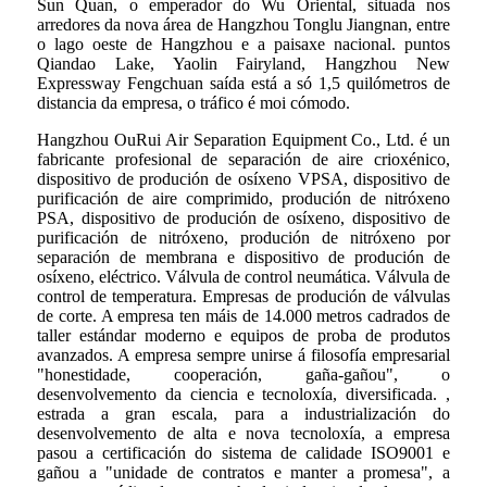
Sun Quan, o emperador do Wu Oriental, situada nos
arredores da nova área de Hangzhou Tonglu Jiangnan, entre
o lago oeste de Hangzhou e a paisaxe nacional. puntos
Qiandao Lake, Yaolin Fairyland, Hangzhou New
Expressway Fengchuan saída está a só 1,5 quilómetros de
distancia da empresa, o tráfico é moi cómodo.
Hangzhou OuRui Air Separation Equipment Co., Ltd. é un
fabricante profesional de separación de aire crioxénico,
dispositivo de produción de osíxeno VPSA, dispositivo de
purificación de aire comprimido, produción de nitróxeno
PSA, dispositivo de produción de osíxeno, dispositivo de
purificación de nitróxeno, produción de nitróxeno por
separación de membrana e dispositivo de produción de
osíxeno, eléctrico. Válvula de control neumática. Válvula de
control de temperatura. Empresas de produción de válvulas
de corte. A empresa ten máis de 14.000 metros cadrados de
taller estándar moderno e equipos de proba de produtos
avanzados. A empresa sempre unirse á filosofía empresarial
"honestidade, cooperación, gaña-gañou", o
desenvolvemento da ciencia e tecnoloxía, diversificada. ,
estrada a gran escala, para a industrialización do
desenvolvemento de alta e nova tecnoloxía, a empresa
pasou a certificación do sistema de calidade ISO9001 e
gañou a "unidade de contratos e manter a promesa", a