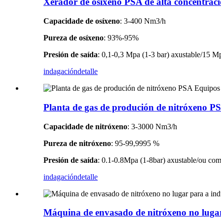
Xerador de osíxeno PSA de alta concentraci
Capacidade de osíxeno
: 3-400 Nm3/h
Pureza de osíxeno
: 93%-95%
Presión de saída
: 0,1-0,3 Mpa (1-3 bar) axustable/15 M
indagación
detalle
Planta de gas de produción de nitróxeno P
Capacidade de nitróxeno
: 3-3000 Nm3/h
Pureza de nitróxeno
: 95-99,9995 %
Presión de saída
: 0.1-0.8Mpa (1-8bar) axustable/ou como
indagación
detalle
Máquina de envasado de nitróxeno no lugar 