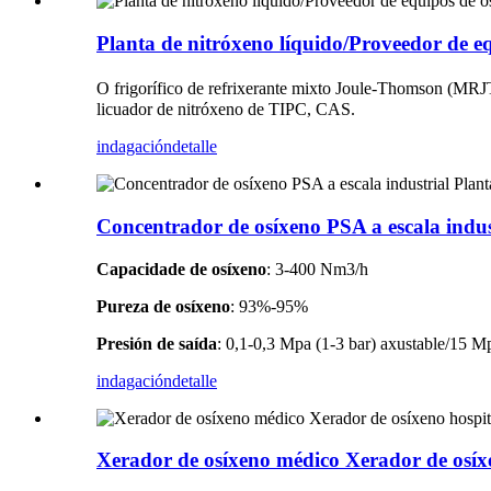
Planta de nitróxeno líquido/Proveedor de eq
O frigorífico de refrixerante mixto Joule-Thomson (MRJT
licuador de nitróxeno de TIPC, CAS.
indagación
detalle
Concentrador de osíxeno PSA a escala indust
Capacidade de osíxeno
: 3-400 Nm3/h
Pureza de osíxeno
: 93%-95%
Presión de saída
: 0,1-0,3 Mpa (1-3 bar) axustable/15 M
indagación
detalle
Xerador de osíxeno médico Xerador de osíx