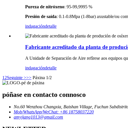
Pureza de nitróxeno
: 95-99,9995 %
Presión de saída
: 0.1-0.8Mpa (1-8bar) axustable/ou como
indagación
detalle
Fabricante acreditado da planta de produci
A Unidade de Separación de Aire refírese aos equipos qu
indagación
detalle
1
2
Seguinte >
>>
Páxina 1/2
póñase en contacto connosco
No.60 Wenzhou Changxia, Baishan Village, Fuchun Subdistrito
Mob/WhatsApp/WeChat: +86 18758037220
amyjiang1013@gmail.com