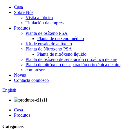
Casa
Sobre Nós
Visita á fábrica
Titulación da empresa
Produtos
Planta de osíxeno PSA
Planta de osíxeno médico
Kit de ensaio de antíxeno
Planta de Nitróxeno PSA
Planta de nitróxeno líquido
Planta de osíxeno de separación crioxénica de aire
Planta de nitróxeno de separación crioxénica de aire
compresor
Novas
Contacta connosco
English
Casa
Produtos
Categorías