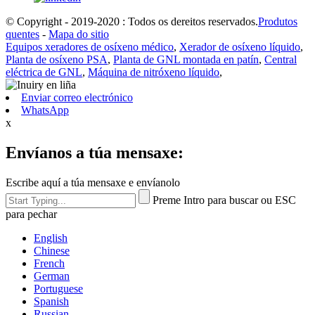
© Copyright - 2019-2020 : Todos os dereitos reservados.
Produtos
quentes
-
Mapa do sitio
Equipos xeradores de osíxeno médico
,
Xerador de osíxeno líquido
,
Planta de osíxeno PSA
,
Planta de GNL montada en patín
,
Central
eléctrica de GNL
,
Máquina de nitróxeno líquido
,
Enviar correo electrónico
WhatsApp
x
Envíanos a túa mensaxe:
Escribe aquí a túa mensaxe e envíanolo
Preme Intro para buscar ou ESC
para pechar
English
Chinese
French
German
Portuguese
Spanish
Russian