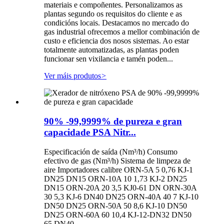
materiais e compoñentes. Personalizamos as
plantas segundo os requisitos do cliente e as
condicións locais. Destacamos no mercado do
gas industrial ofrecemos a mellor combinación de
custo e eficiencia dos nosos sistemas. Ao estar
totalmente automatizadas, as plantas poden
funcionar sen vixilancia e tamén poden...
Ver máis produtos
>
90% -99,9999% de pureza e gran
capacidade PSA Nitr...
Especificación de saída (Nm³/h) Consumo
efectivo de gas (Nm³/h) Sistema de limpeza de
aire Importadores calibre ORN-5A 5 0,76 KJ-1
DN25 DN15 ORN-10A 10 1,73 KJ-2 DN25
DN15 ORN-20A 20 3,5 KJ0-61 DN ORN-30A
30 5,3 KJ-6 DN40 DN25 ORN-40A 40 7 KJ-10
DN50 DN25 ORN-50A 50 8,6 KJ-10 DN50
DN25 ORN-60A 60 10,4 KJ-12-DN32 DN50
65 DN40 ...