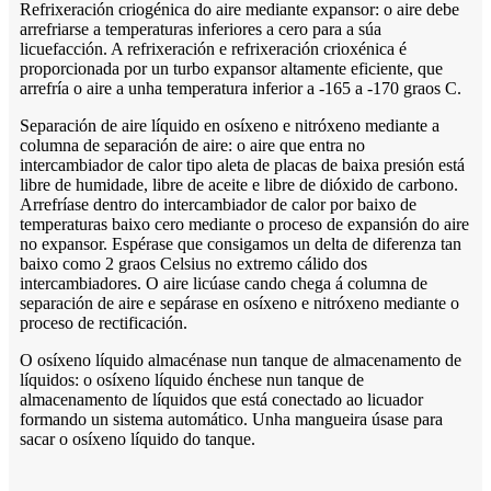
Refrixeración criogénica do aire mediante expansor: o aire debe
arrefriarse a temperaturas inferiores a cero para a súa
licuefacción. A refrixeración e refrixeración crioxénica é
proporcionada por un turbo expansor altamente eficiente, que
arrefría o aire a unha temperatura inferior a -165 a -170 graos C.
Separación de aire líquido en osíxeno e nitróxeno mediante a
columna de separación de aire: o aire que entra no
intercambiador de calor tipo aleta de placas de baixa presión está
libre de humidade, libre de aceite e libre de dióxido de carbono.
Arrefríase dentro do intercambiador de calor por baixo de
temperaturas baixo cero mediante o proceso de expansión do aire
no expansor. Espérase que consigamos un delta de diferenza tan
baixo como 2 graos Celsius no extremo cálido dos
intercambiadores. O aire licúase cando chega á columna de
separación de aire e sepárase en osíxeno e nitróxeno mediante o
proceso de rectificación.
O osíxeno líquido almacénase nun tanque de almacenamento de
líquidos: o osíxeno líquido énchese nun tanque de
almacenamento de líquidos que está conectado ao licuador
formando un sistema automático. Unha mangueira úsase para
sacar o osíxeno líquido do tanque.