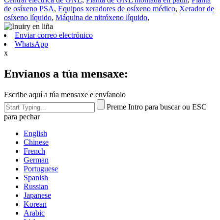
de osíxeno PSA
,
Equipos xeradores de osíxeno médico
,
Xerador de
osíxeno líquido
,
Máquina de nitróxeno líquido
,
Enviar correo electrónico
WhatsApp
x
Envíanos a túa mensaxe:
Escribe aquí a túa mensaxe e envíanolo
Preme Intro para buscar ou ESC
para pechar
English
Chinese
French
German
Portuguese
Spanish
Russian
Japanese
Korean
Arabic