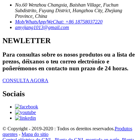
No.60 Wenzhou Changxia, Baishan Village, Fuchun
Subdistrito, Fuyang District, Hangzhou City, Zhejiang
Province, China
Mob/WhatsApp/WeChat: +86 18758037220
amyjiang1013@gmail.com
NEWLETTER
Para consultas sobre os nosos produtos ou a lista de
prezos, déixanos o teu correo electrónico e
poñerémonos en contacto nun prazo de 24 horas.
CONSULTA AGORA
Sociais
© Copyright - 2019-2020 : Todos os dereitos reservados.
Produtos
quentes
-
Mapa do sitio
Central eléctrica de GNL
,
Planta de GNL montada en patín
,
Planta